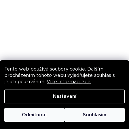
info@perriconemd.cz
ODPOVÍDÁME DO 24H
PERRICONE MD
Vitamin C Ester vs. kyselina askorbová: Jaký
Tento web používá soubory cookie. Dalším
procházením tohoto webu vyjadřujete souhlas s
vitamín C je nejlepší pro rozjasnění pleti?
jejich používáním.
Více informací zde.
O nás
Nastavení
Kontaktujte nás
Odmítnout
Souhlasím
Věrnostní program