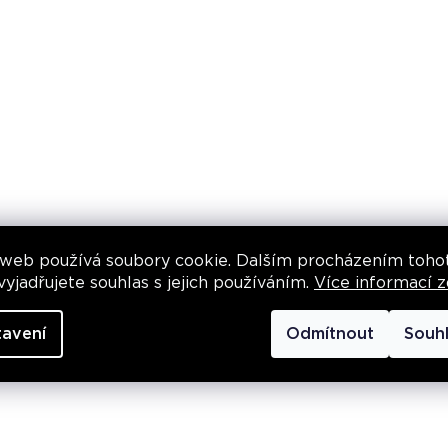
SKLADEM
Průměrné
hodnocení
produktu
1 790 Kč
je
5,0
z
BESTSELLER
5
hvězdiček.
 web používá soubory cookie. Dalším procházením toho
yjadřujete souhlas s jejich používáním.
Více informací z
tavení
Odmítnout
Souh