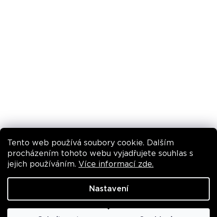
Pravidla promo akcí
INSTAGRAM
Tento web používá soubory cookie. Dalším
Sledovat na Instagramu
procházením tohoto webu vyjadřujete souhlas s
jejich používáním.
Více informací zde.
VYTVOŘIL SHOPTET
Nastavení
COPYRIGHT 2026
PERRICONE MD
. VŠECHNA PRÁVA