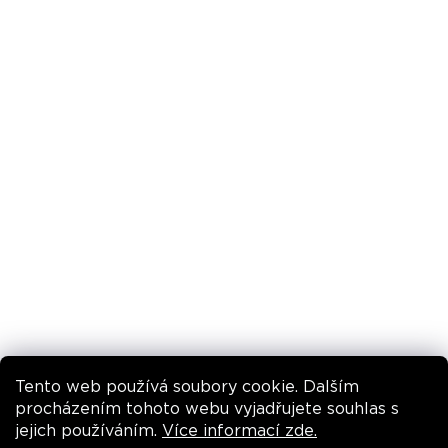
Reklamace a vrácení
Podmínky ochrany osobních údajů
Obchodní podmínky
Pravidla promo akcí
INSTAGRAM
Tento web používá soubory cookie. Dalším
Sledovat na Instagramu
procházením tohoto webu vyjadřujete souhlas s
jejich používáním.
Více informací zde.