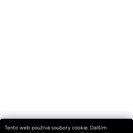
FAQ
Reklamace a vrácení
Podmínky ochrany osobních údajů
Obchodní podmínky
Pravidla promo akcí
INSTAGRAM
Tento web používá soubory cookie. Dalším