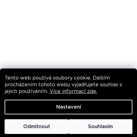
INSTAGRAM
Tento web používá soubory cookie. Dalším
Sledovat na Instagramu
procházením tohoto webu vyjadřujete souhlas s
jejich používáním.
Více informací zde.
VYTVOŘIL SHOPTET
Nastavení
COPYRIGHT 2026
PERRICONE MD
. VŠECHNA PRÁVA
Odmítnout
Souhlasím
VYHRAZENA.
UPRAVIT NASTAVENÍ COOKIES