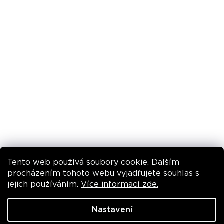
Obchodní podmínky
Pravidla promo akcí
INSTAGRAM
Tento web používá soubory cookie. Dalším
Sledovat na Instagramu
procházením tohoto webu vyjadřujete souhlas s
jejich používáním.
Více informací zde.
VYTVOŘIL SHOPTET
Nastavení